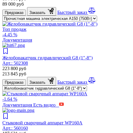
89 000
руб
Быстрый заказ
Предзаказ
Заказать
Топ продаж
-4.45 %
Документация
Желобонакатчик гидравлический G8 (1"-8")
Арт.:
502308
223 800
руб
213 845
руб
Быстрый заказ
Предзаказ
Заказать
-1.64 %
Документация
Есть видео
Стыковой сварочный аппарат WP160A
Арт.:
560160