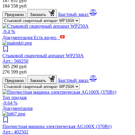
187 631
руб
184 558
руб
Быстрый заказ
Предзаказ
Заказать
-9.4 %
Документация
Есть видео
Стыковой сварочный аппарат WP250A
Арт.:
560250
305 290
руб
276 599
руб
Быстрый заказ
Предзаказ
Заказать
Топ продаж
-9.64 %
Документация
Прочистная машина электрическая AG100X (370Вт)
Арт.:
402502