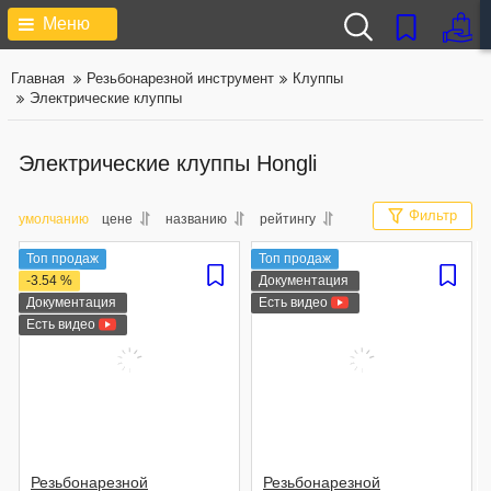
Меню
Главная
Резьбонарезной инструмент
Клуппы
Электрические клуппы
Электрические клуппы Hongli
Фильтр
умолчанию
цене
названию
рейтингу
Топ продаж
Топ продаж
-3.54 %
Документация
Документация
Есть видео
Есть видео
Резьбонарезной
Резьбонарезной